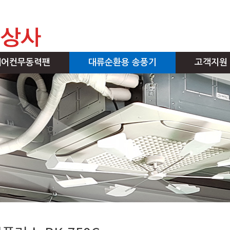
에어컨무동력팬
대류순환용 송풍기
고객지원