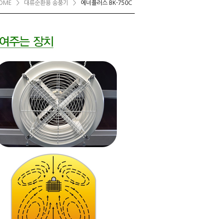
OME
>
대류순환용 송풍기
>
에너플러스 BK-750C