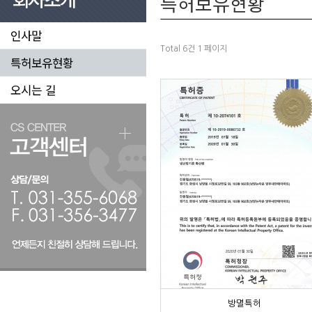
특허보유현황
인사말
Total 6건
1 페이지
특허보유현황
오시는 길
방멸특허