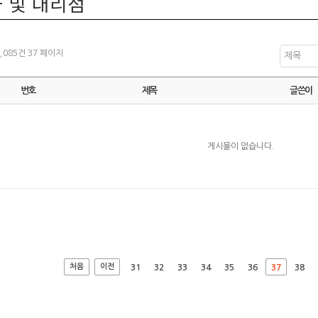
 및 대리점
1,085건
37 페이지
제목
번호
제목
글쓴이
게시물이 없습니다.
처음
이전
31
32
33
34
35
36
37
38