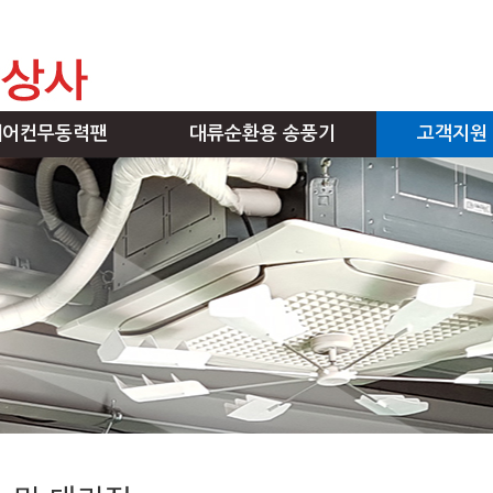
에어컨무동력팬
대류순환용 송풍기
고객지원