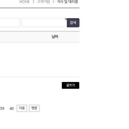
HOME
>
고객지원
>
지사 및 대리점
날짜
글쓰기
다음
맨끝
39
40