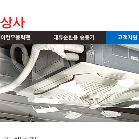
에어컨무동력팬
대류순환용 송풍기
고객지원