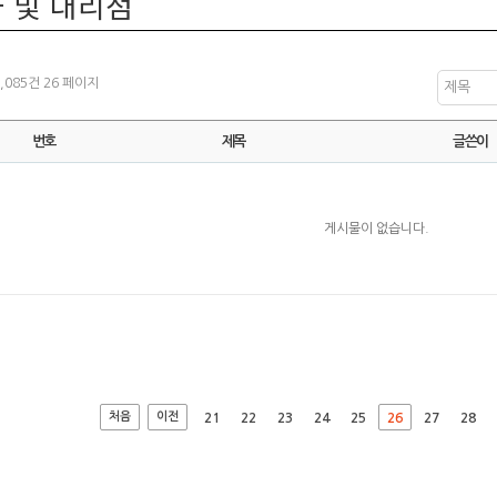
 및 대리점
1,085건
26 페이지
제목
번호
제목
글쓴이
게시물이 없습니다.
처음
이전
21
22
23
24
25
26
27
28