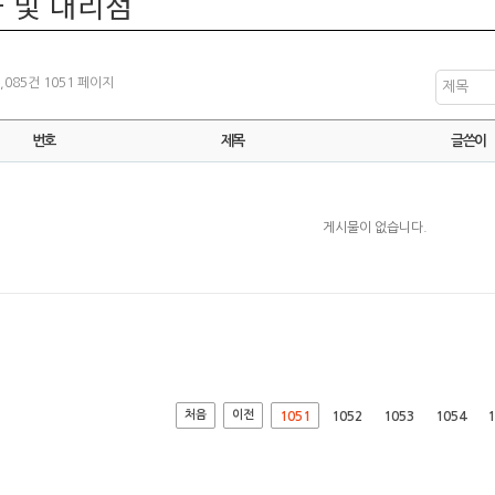
 및 대리점
1,085건
1051 페이지
제목
번호
제목
글쓴이
게시물이 없습니다.
처음
이전
1051
1052
1053
1054
1