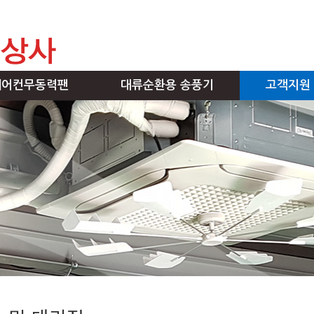
에어컨무동력팬
대류순환용 송풍기
고객지원