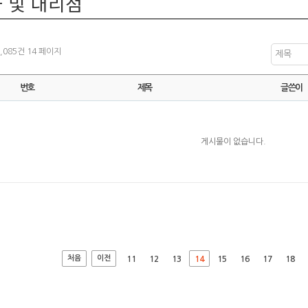
 및 대리점
1,085건
14 페이지
제목
번호
제목
글쓴이
게시물이 없습니다.
처음
이전
11
12
13
14
15
16
17
18