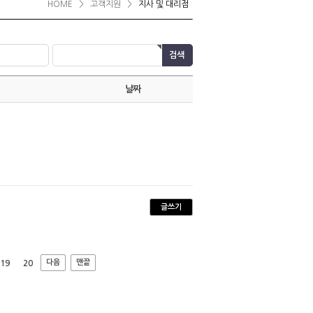
HOME
>
고객지원
>
지사 및 대리점
날짜
글쓰기
다음
맨끝
19
20