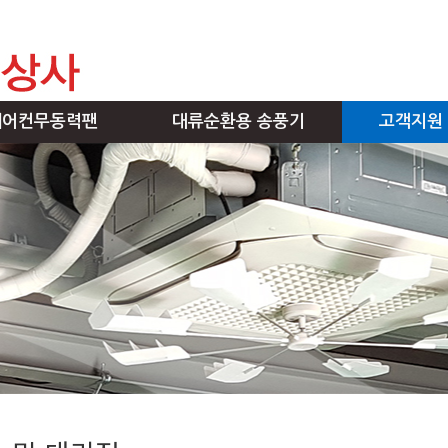
에어컨무동력팬
대류순환용 송풍기
고객지원